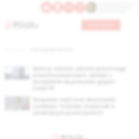
Św. Dominika Guzmana
Św. Emiliana, biskupa
Św. Zefiryna z Malii
Wesprzyj nas
Strona główna
TAG: maseczki ochronne
Niemcy: minister zdrowia przestrzega
przed koronawirusem. Apeluje o
szczepienie się przeciwko grypie i
Covid-19
Hiszpania: rząd znosi obostrzenia
covidowe. To koniec maseczek w
zamkniętych przestrzeniach