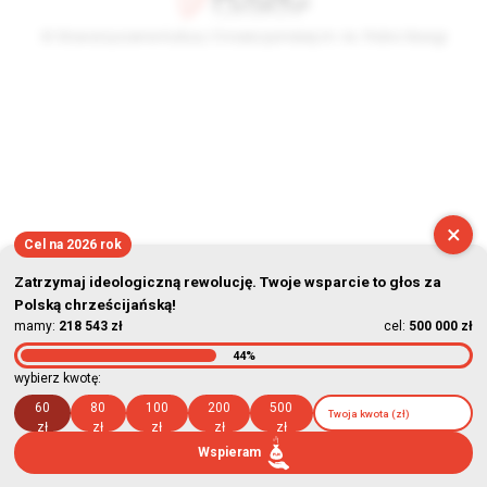
© Stowarzyszenie Kultury Chrześcijańskiej im. ks. Piotra Skargi
2026-08-08 19:02:45
×
Cel na 2026 rok
Zatrzymaj ideologiczną rewolucję. Twoje wsparcie to głos za
Polską chrześcijańską!
mamy:
218 543 zł
cel:
500 000 zł
44%
wybierz kwotę:
60
80
100
200
500
zł
zł
zł
zł
zł
Wspieram