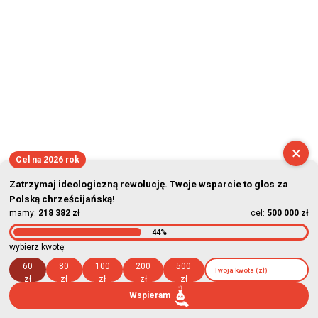
×
Cel na 2026 rok
Zatrzymaj ideologiczną rewolucję. Twoje wsparcie to głos za
Polską chrześcijańską!
mamy:
218 382 zł
cel:
500 000 zł
44%
wybierz kwotę:
60
80
100
200
500
zł
zł
zł
zł
zł
Wspieram