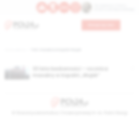
Św. Kajetana z Thieny
Bł. Edmunda Bojanowskiego
Wesprzyj nas
Strona główna
TAG: masakra w kopalni Wujek
33 lata bezkarności – rocznica
masakry w kopalni „Wujek”
© Stowarzyszenie Kultury Chrześcijańskiej im. ks. Piotra Skargi
2026-08-07 23:06:00