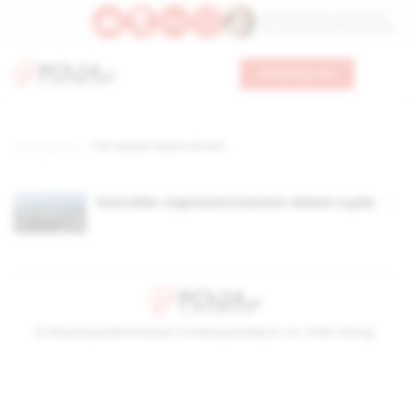
Św. Wawrzyńca, męczennika
Św. Amadeusza Portugalskiego
Wesprzyj nas
Strona główna
TAG: Maryan Qasim Ahmed
Somalia: zaprezentowano skład rządu
© Stowarzyszenie Kultury Chrześcijańskiej im. ks. Piotra Skargi
2026-08-10 20:32:37