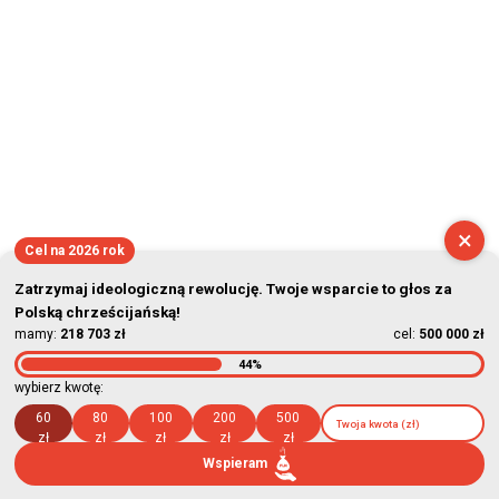
×
Cel na 2026 rok
Zatrzymaj ideologiczną rewolucję. Twoje wsparcie to głos za
Polską chrześcijańską!
mamy:
218 703 zł
cel:
500 000 zł
44%
wybierz kwotę:
60
80
100
200
500
zł
zł
zł
zł
zł
Wspieram