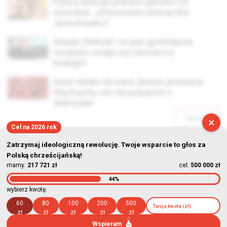
Polscy biskupi jednym głosem na
Synodzie. „Stanowisko wierne linii
Jana Pawła II”
Ksiądz Zieliński: co jest groźniejsze,
rosyjskie czołgi czy niemieccy
biskupi?
Kard. Muller do kard. Marxa: jesteście
filią Rzymu, nie decydujecie o
doktrynie!
Starsze
×
Cel na 2026 rok
Zatrzymaj ideologiczną rewolucję. Twoje wsparcie to głos za
Polską chrześcijańską!
mamy:
217 721 zł
cel:
500 000 zł
44%
© Stowarzyszenie Kultury Chrześcijańskiej im. ks. Piotra Skargi
wybierz kwotę:
2026-08-07 10:50:45
60
80
100
200
500
zł
zł
zł
zł
zł
Wspieram