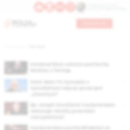
Św. Kajetana z Thieny
Bł. Edmunda Bojanowskiego
Wesprzyj nas
Strona główna
TAG: marx
Kardynał Marx oskarża patriarchę
Moskwy o herezję
Kard. Marx: Po Synodzie o
Synodalności więcej spraw jest
„otwartych”
Bp Joseph Strickland: Kardynał Marx
dokonuje rewolty przeciwko
rzeczywistości
Kardynał Marx pochwalił Merkel za