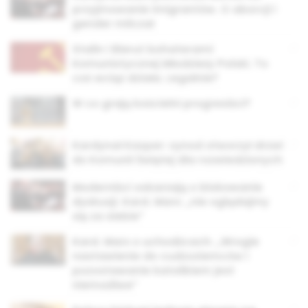
przyjmowanie imigrantów. O aborcji i
gender milczał
Stalin i Bierut bohaterami
Komunistycznej Młodzieży Polski. To
coś wciąż działa. Legalnie?
W co grają kościelni progresiści?
Kardynał Kasper: synod otworzył drzwi
do Komunii Świętej dla rozwiedzionych
Moderniści oskarżają o blokowanie
dyskusji. Kard. Marx: „nie oglądajmy
się za siebie”
Kard. Marx o uchodźcach: „Wrogie
nastawienie do cudzoziemców i
pozostawanie katolikiem jest
niemożliwe”