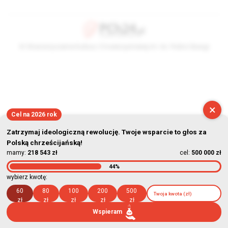
© Stowarzyszenie Kultury Chrześcijańskiej im. ks. Piotra Skargi
2026-08-09 12:56:38
×
Cel na 2026 rok
Zatrzymaj ideologiczną rewolucję. Twoje wsparcie to głos za
Polską chrześcijańską!
mamy:
218 543 zł
cel:
500 000 zł
44%
wybierz kwotę:
60
80
100
200
500
zł
zł
zł
zł
zł
Wspieram