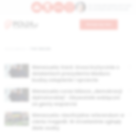
Św. Teresy Benedykty od Krzyża
Św. Kandydy Marii od Jezusa
Wesprzyj nas
Strona główna
TAG: Marudo
Wenezuela: Kard. Urosa krytycznie o
działaniach prezydenta Maduro:
budzą osłupienie i sprzeciw
Wenezuela coraz bliższa „demokracji
dyktatorskiej”. Obywatele wdzięczni
za gesty wsparcia
Wenezuela: nieoficjalne referendum w
cieniu tragedii. W strzelaninie zginęły
dwie osoby