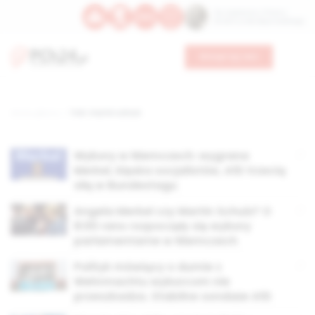
Św. Kajetana z Thieny
Bł. Edmunda Bojanowskiego
Wesprzyj nas
Strona główna
TAG: martin schulz
Wybory w Niemczech: wygrana
Merkel, klęska socjalistów, AfD trzecią
siłą w Bundestagu
Angela Merkel czy Martin Schulz? O
8:00 rano rozpoczęły się wybory
parlamentarne w Niemczech
Polityk mówiący o dumie z
Wehrmachtu wyborcom nie
przeszkadza. Stabilne sondaże AfD