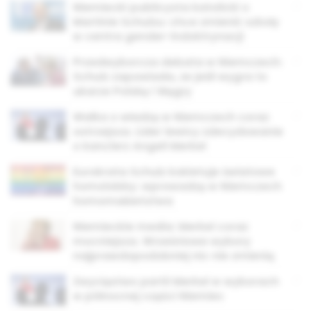
Niemiecki publicysta katolicki o
Martinie Schulzu: chce zmienić szkoły
w centra gender-indoktrynacji
Przedwyborcza debata w Niemczech:
Schulz zapowiada, że jeśli wygra to
ukarze Polskę i Węgry
Walka o władzę w Niemczech coraz
ostrzejsza. Lider lewicy zdecydowanie
o kanclerz Angeli Merkel
Eurokrata Schulz kokietuje światowe
homolobby: wprowadzę w Niemczech
homomałżeństwa
Niemieckie media: Merkel coraz
mocniejsza. Wrześniowe wybory
najprawdopodobniej nic nie zmienią
Zwycięstwo partii Merkel w wyborach
w północnej części Niemiec