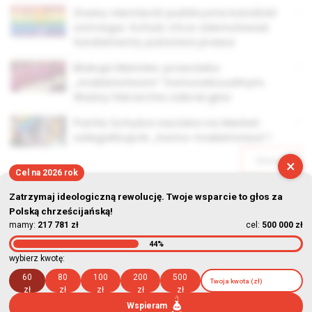
Znany niemiecki publicysta katolicki
ostrzega: Schulz chce zdemolować
fundamenty państwa prawa
Biskupi Niemiec przeciwko
„małżeństwom” homoseksualnym.
Ważny hierarcha zabrał głos
Partia Schulza naciska na Merkel:
zalegalizujcie „homo-małżeństwa”!
Starsze
×
Cel na 2026 rok
Zatrzymaj ideologiczną rewolucję. Twoje wsparcie to głos za
Polską chrześcijańską!
mamy:
217 781 zł
cel:
500 000 zł
44%
© Stowarzyszenie Kultury Chrześcijańskiej im. ks. Piotra Skargi
wybierz kwotę:
2026-08-07 12:32:42
60
80
100
200
500
zł
zł
zł
zł
zł
Wspieram