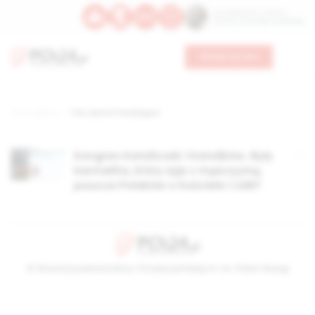
Św. Kajetana z Thieny
Bł. Edmunda Bojanowskiego
Wesprzyj nas
Strona główna
TAG: Martin Pendergast
Kongres Katoliczek i Katolików. Były
karmelita, który żyje z mężczyzną,
poucza Polaków o Kościele i LGBT
© Stowarzyszenie Kultury Chrześcijańskiej im. ks. Piotra Skargi
2026-08-07 01:38:51