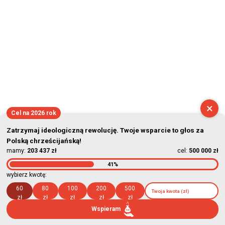
×
Cel na 2026 rok
Zatrzymaj ideologiczną rewolucję. Twoje wsparcie to głos za
Polską chrześcijańską!
mamy:
203 437 zł
cel:
500 000 zł
41%
wybierz kwotę:
60
80
100
200
500
zł
zł
zł
zł
zł
Wspieram