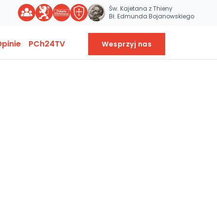
Św. Kajetana z Thieny
Bł. Edmunda Bojanowskiego
pinie
PCh24TV
Wesprzyj nas