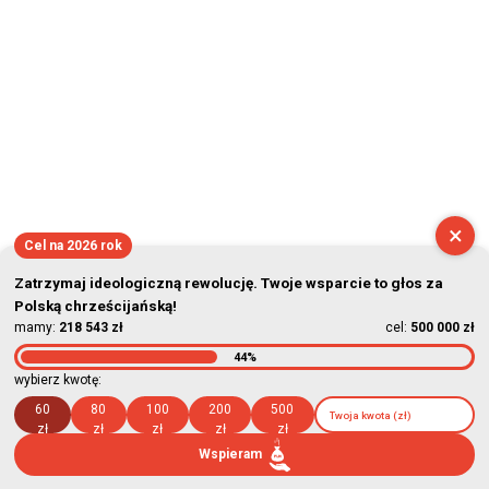
2026-08-09 03:49:41
×
Cel na 2026 rok
Zatrzymaj ideologiczną rewolucję. Twoje wsparcie to głos za
Polską chrześcijańską!
mamy:
218 543 zł
cel:
500 000 zł
44%
wybierz kwotę:
60
80
100
200
500
zł
zł
zł
zł
zł
Wspieram