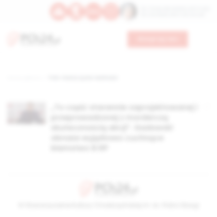
Św. Teresy Benedykty od Krzyża
Św. Kandydy Marii od Jezusa
Wesprzyj nas
Strona główna
TAG: marsz życia i wolności
„To część starannie zaprojektowanej i
przeprowadzonej z morderczą
skutecznością akcji”. Gadowski
obnaża wyjątkowo cuchnące
kłamstwo III RP
© Stowarzyszenie Kultury Chrześcijańskiej im. ks. Piotra Skargi