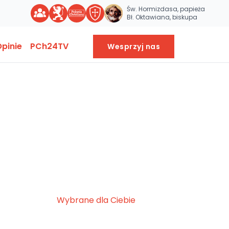
Św. Hormizdasa, papieża
Bł. Oktawiana, biskupa
pinie
PCh24TV
Wesprzyj nas
Wybrane dla Ciebie