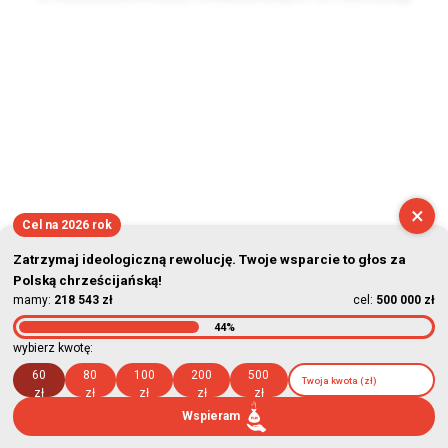
2026-08-09 08:24:39
×
Cel na 2026 rok
Zatrzymaj ideologiczną rewolucję. Twoje wsparcie to głos za
Polską chrześcijańską!
mamy:
218 543 zł
cel:
500 000 zł
44%
wybierz kwotę:
60
80
100
200
500
zł
zł
zł
zł
zł
Wspieram