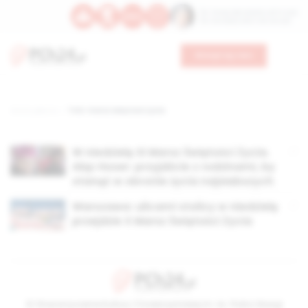
Św. Teresy Benedykty od Krzyża
Św. Kandydy Marii od Jezusa
Wesprzyj nas
Strona główna
TAG: marsz świętości życia
W niedzielę XI Marsz Świętości Życia.
Abp Hoser: przyjdźcie z rodzinami, by
stanąć w obronie życia najsłabszych
Warszawa: ulicami stolicy w niedzielę
przejdzie X Marsz Świętości Życia
© Stowarzyszenie Kultury Chrześcijańskiej im. ks. Piotra Skargi