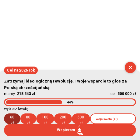
×
Cel na 2026 rok
Zatrzymaj ideologiczną rewolucję. Twoje wsparcie to głos za
Polską chrześcijańską!
mamy:
218 543 zł
cel:
500 000 zł
44%
wybierz kwotę:
60
80
100
200
500
zł
zł
zł
zł
zł
Wspieram