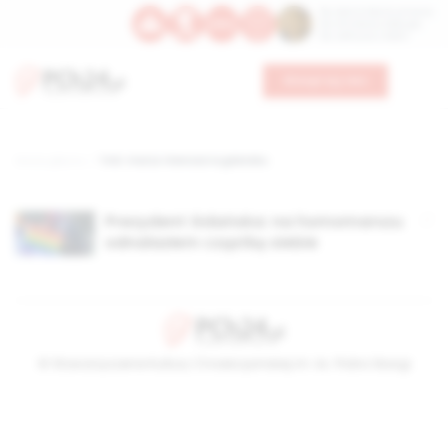
Św. Dominika Guzmana
Św. Emiliana, biskupa
Św. Zefiryna z Malii
Wesprzyj nas
Strona główna
TAG: marsz równości w gdańsku
Prezydent Gdańska: na homomarszu
odnalazłem cząstkę siebie
© Stowarzyszenie Kultury Chrześcijańskiej im. ks. Piotra Skargi
2026-08-08 09:54:54