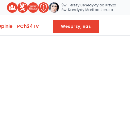
Św. Teresy Benedykty od Krzyża
Św. Kandydy Marii od Jezusa
pinie
PCh24TV
Wesprzyj nas