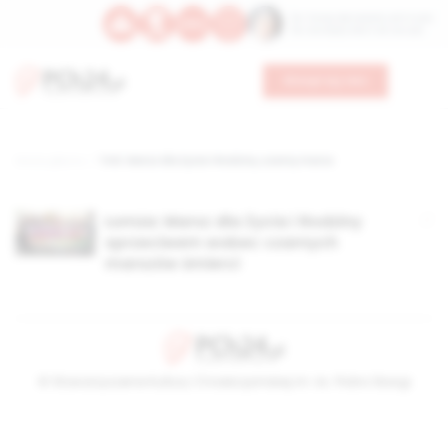
Św. Teresy Benedykty od Krzyża
Św. Kandydy Marii od Jezusa
Wesprzyj nas
Strona główna
TAG: Marsz dla Życia i Rodziny ,czarny marsz
Łomża: Marsz dla Życia i Rodziny
sprzeciwem wobec czarnych
marszów śmierci
© Stowarzyszenie Kultury Chrześcijańskiej im. ks. Piotra Skargi
2026-08-09 08:21:34