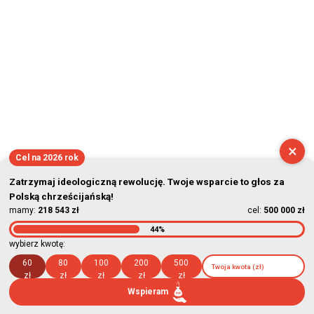
×
Cel na 2026 rok
Zatrzymaj ideologiczną rewolucję. Twoje wsparcie to głos za
Polską chrześcijańską!
mamy:
218 543 zł
cel:
500 000 zł
44%
wybierz kwotę:
60
80
100
200
500
zł
zł
zł
zł
zł
Wspieram