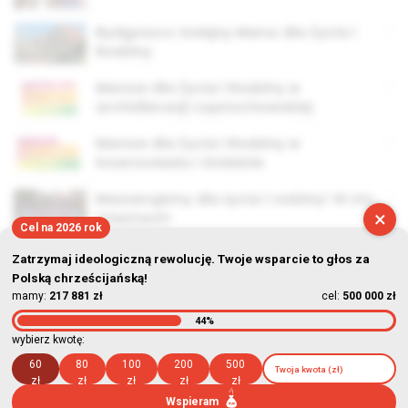
Bydgoszcz: kolejny Marsz dla Życia i
Rodziny
Marsze dla Życia i Rodziny w
archidiecezji częstochowskiej
Marsze dla Życia i Rodziny w
Inowrocławiu i Gnieźnie
Maszerujemy dla życia i rodziny! W stu
×
miastach!
Cel na 2026 rok
Zatrzymaj ideologiczną rewolucję. Twoje wsparcie to głos za
Polską chrześcijańską!
mamy:
217 881 zł
cel:
500 000 zł
44%
© Stowarzyszenie Kultury Chrześcijańskiej im. ks. Piotra Skargi
wybierz kwotę:
2026-08-07 18:43:35
60
80
100
200
500
zł
zł
zł
zł
zł
Wspieram