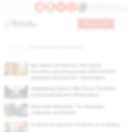
Św. Kajetana z Thieny
Bł. Edmunda Bojanowskiego
Wesprzyj nas
Strona główna
TAG: marsz dla życia i rodziny 2013
Bp Libera na Marszu dla Życia:
bronimy ojczyznę przed zidioceniem
pseudonaukowców i ideologów
Największy Marsz dla Życia i Rodziny
przeszedł ulicami Warszawy!
Rzecznik Marszów: Ta niedziela
należała do Rodzin!
Kraków za życiem! Kraków za rodziną!