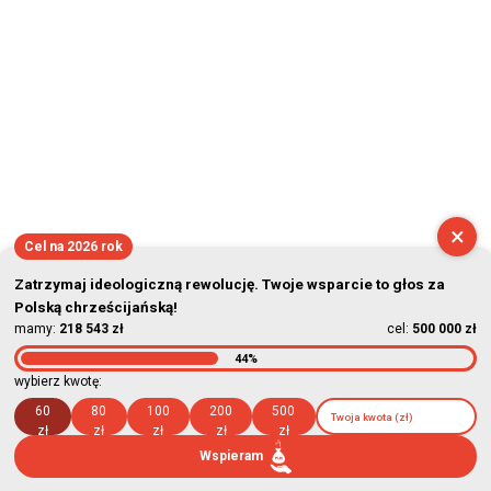
×
Cel na 2026 rok
Zatrzymaj ideologiczną rewolucję. Twoje wsparcie to głos za
Polską chrześcijańską!
mamy:
218 543 zł
cel:
500 000 zł
44%
wybierz kwotę:
60
80
100
200
500
zł
zł
zł
zł
zł
Wspieram