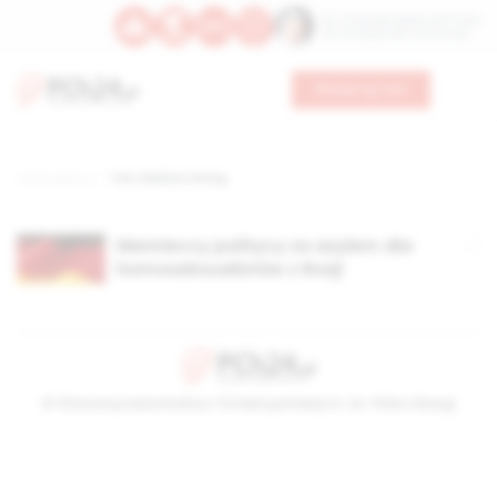
Św. Teresy Benedykty od Krzyża
Św. Kandydy Marii od Jezusa
Wesprzyj nas
Strona główna
TAG: Markus Löning
Niemieccy politycy za azylem dla
homoseksualistów z Rosji
© Stowarzyszenie Kultury Chrześcijańskiej im. ks. Piotra Skargi
2026-08-09 13:12:33