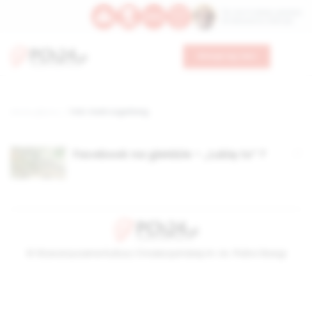
Św. Hormizdasa, papieża
Bł. Oktawiana, biskupa
Wesprzyj nas
Strona główna
TAG: mark zugerberg
Facebook na giełdzie – „Lubię to” ?
© Stowarzyszenie Kultury Chrześcijańskiej im. ks. Piotra Skargi
2026-08-06 08:51:07