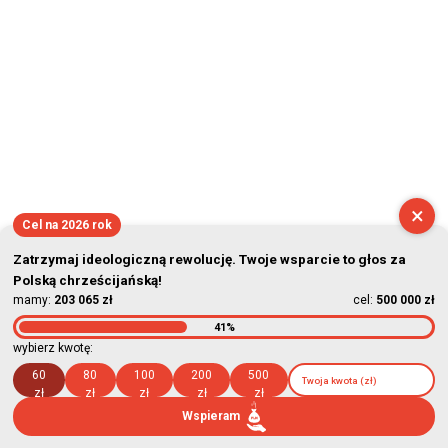
×
Cel na 2026 rok
Zatrzymaj ideologiczną rewolucję. Twoje wsparcie to głos za
Polską chrześcijańską!
mamy:
203 065 zł
cel:
500 000 zł
41%
wybierz kwotę:
60
80
100
200
500
zł
zł
zł
zł
zł
Wspieram