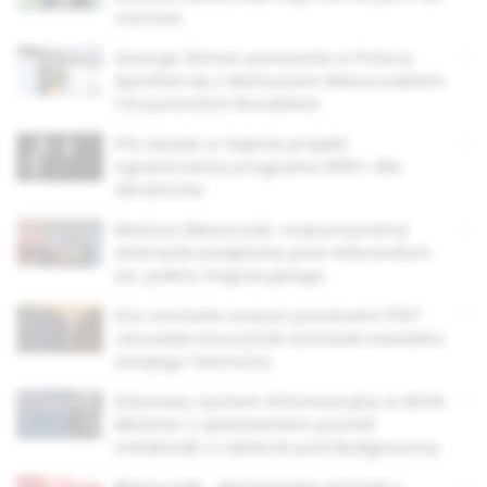
rozmów
George Simion ponownie w Polsce.
Spotkał się z Mariuszem Błaszczakiem
i Krzysztofem Bosakiem
PiS złożyło w Sejmie projekt
ograniczenia programu 800+ dla
Ukraińców
Mariusz Błaszczak: rozpoczynamy
zbieranie podpisów pod referendum
ws. paktu migracyjnego
Kto zostanie nowym prezesem PiS?
Jarosław Kaczyński wskazał nazwisko
swojego faworyta
Dziurawy system informacyjny w MON.
Minister z opóźnieniem poznał
meldunek o rakiecie pod Bydgoszczą