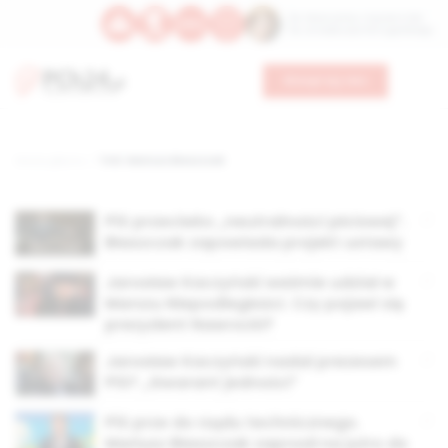
Św. Wawrzyńca, męczennika
Św. Amadeusza Portugalskiego
Wesprzyj nas
Strona główna
TAG: Mariusz Błaszczak
PiS przeciwko „neutralności płciowej”.
Błaszczak zapowiada projekt ustawy
Jarosław Kaczyński weźmie udział w
Marszu Niepodległości. Czy pojawi się
prezydent Nawrocki?
Jarosław Kaczyński nadal prezesem
PiS? „Gwarant jedności”
PiS prze do rządu technicznego.
Mariusz Błaszczak zaprosił na jutro do