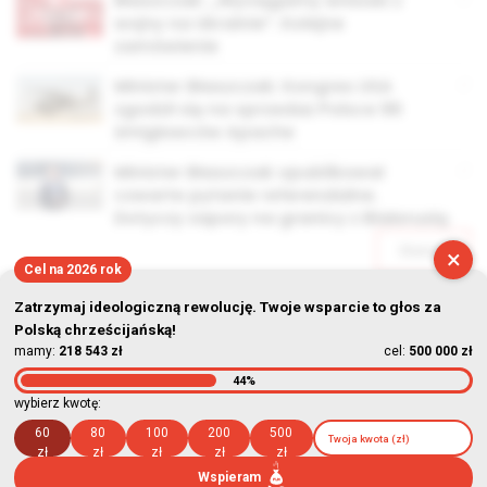
Błaszczak: „Wyciągamy wnioski z
wojny na Ukrainie”. Kolejne
zamówienie
Minister Błaszczak: Kongres USA
zgodził się na sprzedaż Polsce 96
śmigłowców Apache
Minister Błaszczak opublikował
czwarte pytanie referendalne.
Dotyczy zapory na granicy z Białorusią
Starsze
×
Cel na 2026 rok
Zatrzymaj ideologiczną rewolucję. Twoje wsparcie to głos za
Polską chrześcijańską!
mamy:
218 543 zł
cel:
500 000 zł
44%
© Stowarzyszenie Kultury Chrześcijańskiej im. ks. Piotra Skargi
wybierz kwotę:
2026-08-10 05:02:58
60
80
100
200
500
zł
zł
zł
zł
zł
Wspieram