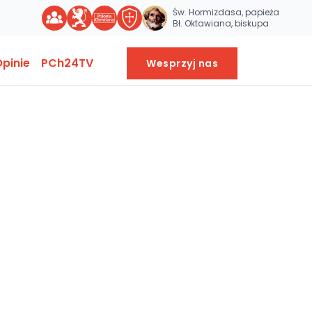
Św. Hormizdasa, papieża
Bł. Oktawiana, biskupa
pinie
PCh24TV
Wesprzyj nas