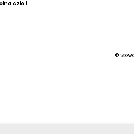
ina dzieli
© Stowar
2026-08-07