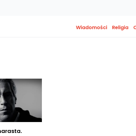
Wiadomości
Religia
O
narasta.