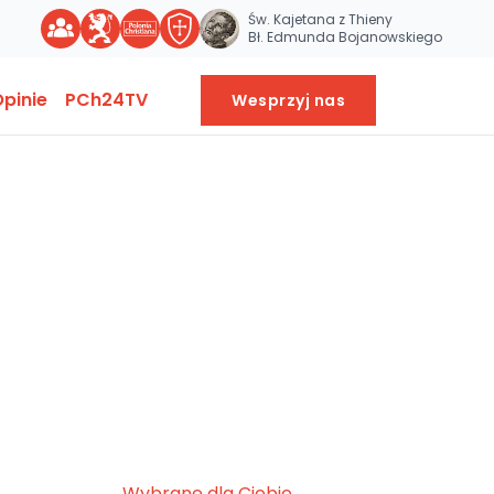
Św. Kajetana z Thieny
Bł. Edmunda Bojanowskiego
pinie
PCh24TV
Wesprzyj nas
Wybrane dla Ciebie