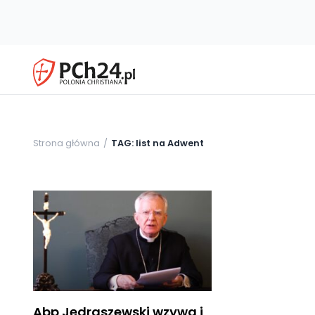
Strona główna
TAG: list na Adwent
Abp Jędraszewski wzywa i