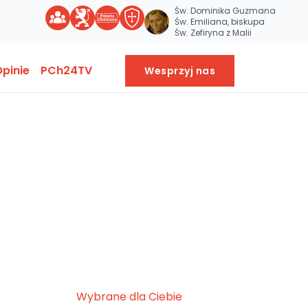
Św. Dominika Guzmana
Św. Emiliana, biskupa
Św. Zefiryna z Malii
pinie
PCh24TV
Wesprzyj nas
Wybrane dla Ciebie