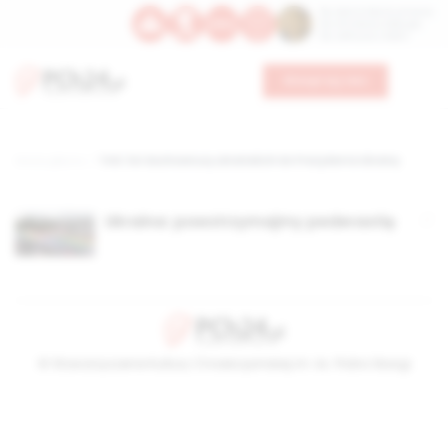
Św. Dominika Guzmana
Św. Emiliana, biskupa
Św. Zefiryna z Malii
Wesprzyj nas
Strona główna
TAG: list duchownucy ukraińskich do Prezydenta Ukrainy
Ukraina: powstrzymajmy pederastię
© Stowarzyszenie Kultury Chrześcijańskiej im. ks. Piotra Skargi
2026-08-08 01:49:37