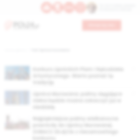
Św. Hormizdasa, papieża
Bł. Oktawiana, biskupa
Wesprzyj nas
Strona główna
TAG: lipnica murowana
Konkurs Lipnickich Plam i Rękodzieła
Artystycznego. Warto poznać tę
tradycję
Lipnica Murowana: palmy sięgające
nieba będzie można zobaczyć już w
niedzielę
Najpiękniejsze palmy wielkanocne
powróciły do Lipnicy Murowanej.
ZOBACZ ZDJĘCIA z niesamowitego
konkursu