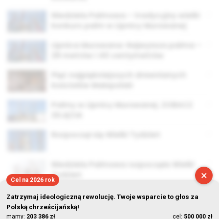
Niedziela Palmowa – tradycyjny wielki
konkurs palm w Lipnicy Murowanej
Lipnica Murowana: Najwyższa palma –
29 metrów i 40 centymetrów
Pięć najpiękniejszych drewnianych
kościołów Małopolski
Palmy w Lipnicy Murowanej. ZOBACZ
ZDJĘCIA
Rozpoczął się Wielki Tydzień
Niedziela Palmowa rozpoczęła Wielki
×
Tydzień
Cel na 2026 rok
Zatrzymaj ideologiczną rewolucję. Twoje wsparcie to głos za
Polską chrześcijańską!
mamy:
203 386 zł
cel:
500 000 zł