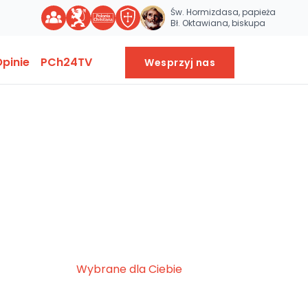
Św. Hormizdasa, papieża
Bł. Oktawiana, biskupa
pinie
PCh24TV
Wesprzyj nas
Wybrane dla Ciebie