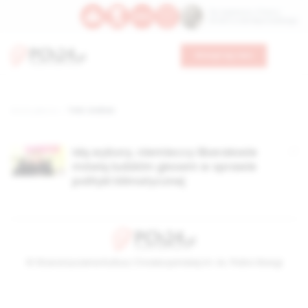
Św. Kajetana z Thieny
Bł. Edmunda Bojanowskiego
Wesprzyj nas
Strona główna
TAG: Lindner
Idą wybory, niemieccy liberałowie
mówią ludzkim głosem w sprawie
polityki klimatycznej
© Stowarzyszenie Kultury Chrześcijańskiej im. ks. Piotra Skargi
2026-08-07 21:04:32