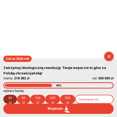
×
Cel na 2026 rok
Zatrzymaj ideologiczną rewolucję. Twoje wsparcie to głos za
Polską chrześcijańską!
mamy:
218 382 zł
cel:
500 000 zł
44%
wybierz kwotę:
60
80
100
200
500
zł
zł
zł
zł
zł
Wspieram