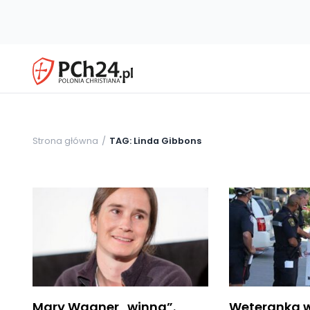
Strona główna
TAG: Linda Gibbons
Mary Wagner „winna”.
Weteranka w