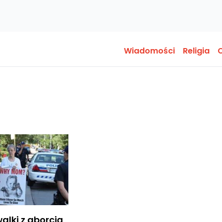
Wiadomości
Religia
O
alki z aborcją