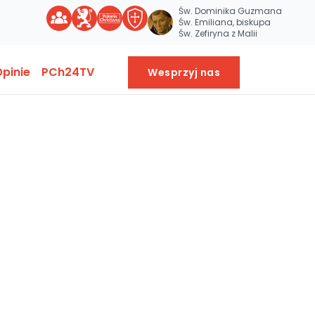
Św. Dominika Guzmana
Św. Emiliana, biskupa
Św. Zefiryna z Malii
pinie
PCh24TV
Wesprzyj nas