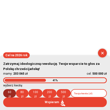
×
Cel na 2026 rok
Zatrzymaj ideologiczną rewolucję. Twoje wsparcie to głos za
Polską chrześcijańską!
mamy:
203 065 zł
cel:
500 000 zł
41%
wybierz kwotę:
60
80
100
200
500
zł
zł
zł
zł
zł
Wspieram