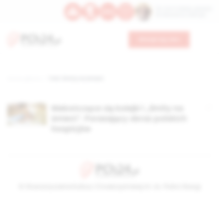
Św. Hormizdasa, papieża
Bł. Oktawiana, biskupa
Wesprzyj nas
Strona główna
TAG: limity na śmierć
Niekończące się kolejki i „limity na
śmierć”. Porażający obraz polskich
hospicjów
© Stowarzyszenie Kultury Chrześcijańskiej im. ks. Piotra Skargi
2026-08-06 07:15:04