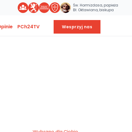
Św. Hormizdasa, papieża
Bł. Oktawiana, biskupa
pinie
PCh24TV
Wesprzyj nas
Wybrane dla Ciebie