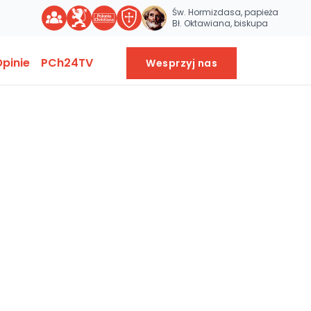
Św. Hormizdasa, papieża
Bł. Oktawiana, biskupa
pinie
PCh24TV
Wesprzyj nas