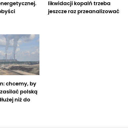
energetycznej.
likwidacji kopalń trzeba
bbyści
jeszcze raz przeanalizować
in: chcemy, by
zasilać polską
łużej niż do