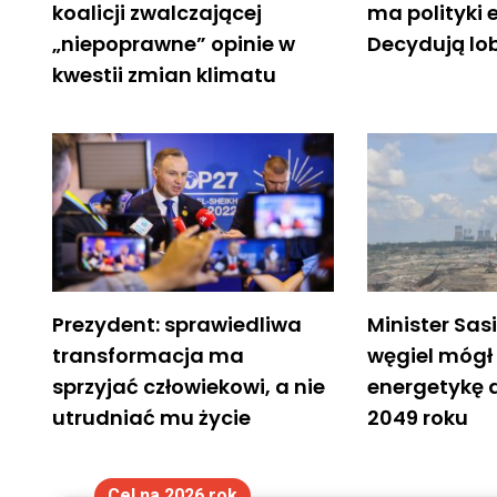
koalicji zwalczającej
ma polityki 
„niepoprawne” opinie w
Decydują lo
kwestii zmian klimatu
Prezydent: sprawiedliwa
Minister Sas
transformacja ma
węgiel mógł 
sprzyjać człowiekowi, a nie
energetykę d
utrudniać mu życie
2049 roku
Cel na 2026 rok