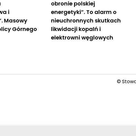
a
obronie polskiej
wa i
energetyki”. To alarm o
”. Masowy
nieuchronnych skutkach
olicy Górnego
likwidacji kopalń i
elektrowni węglowych
© Stowar
2026-08-06 