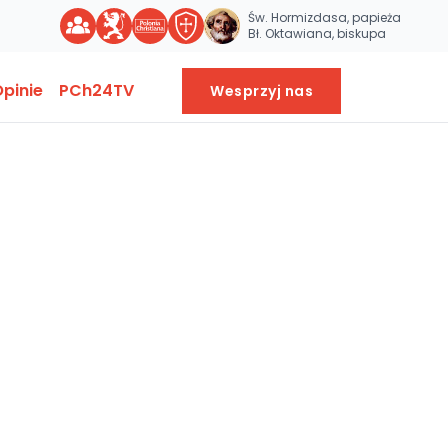
Św. Hormizdasa, papieża
Bł. Oktawiana, biskupa
pinie
PCh24TV
Wesprzyj nas