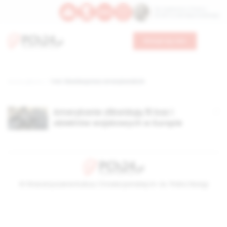
Św. Kajetana z Thieny
Bł. Edmunda Bojanowskiego
Wesprzyj nas
Strona główna
TAG: likwidacja baz amerykańskich
Amerykanie zlikwidują 15 baz i
obiektów wojskowych w Europie
© Stowarzyszenie Kultury Chrześcijańskiej im. ks. Piotra Skargi
2026-08-07 01:35:53