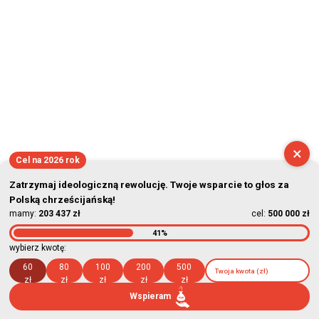
×
Cel na 2026 rok
Zatrzymaj ideologiczną rewolucję. Twoje wsparcie to głos za
Polską chrześcijańską!
mamy:
203 437 zł
cel:
500 000 zł
41%
wybierz kwotę:
60
80
100
200
500
zł
zł
zł
zł
zł
Wspieram