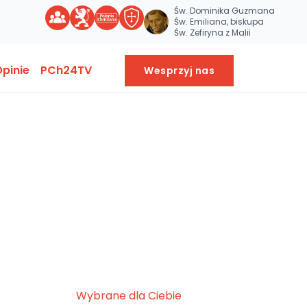
Św. Dominika Guzmana
Św. Emiliana, biskupa
Św. Zefiryna z Malii
pinie
PCh24TV
Wesprzyj nas
Wybrane dla Ciebie