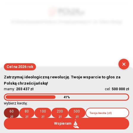
© Stowarzyszenie Kultury Chrześcijańskiej im. ks. Piotra Skargi
2026-08-07 02:53:59
×
Cel na 2026 rok
Zatrzymaj ideologiczną rewolucję. Twoje wsparcie to głos za
Polską chrześcijańską!
mamy:
203 437 zł
cel:
500 000 zł
41%
wybierz kwotę:
60
80
100
200
500
zł
zł
zł
zł
zł
Wspieram