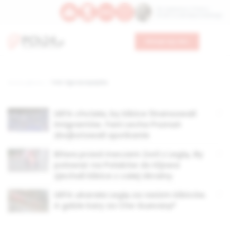
Św. Kajetana z Thieny
Bł. Edmunda Bojanowskiego
Wesprzyj nas
Strona główna
TAG: liga europejska
UEFA chciała, by kibice finansowali
imigrantów. Fani Lecha Poznań
zbojkotowali spotkanie
Bitwa przed meczem Zorii z Legią. By
polować na Polaków do Kijowa
zjechali kibice z całej Ukrainy
UEFA ukarała Legię za rasizm kibiców.
A gdzie kary za Che Guevarę?