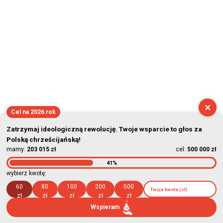
×
Cel na 2026 rok
Zatrzymaj ideologiczną rewolucję. Twoje wsparcie to głos za
Polską chrześcijańską!
mamy:
203 015 zł
cel:
500 000 zł
41%
wybierz kwotę:
60
80
100
200
500
zł
zł
zł
zł
zł
Wspieram