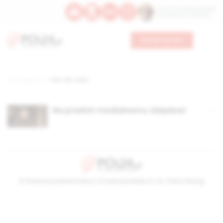
Św. Hormizdasa, papieża
Bł. Oktawiana, biskupa
Wesprzyj nas
Strona główna
TAG: life-style
Na przekór medialnemu obłędowi
© Stowarzyszenie Kultury Chrześcijańskiej im. ks. Piotra Skargi
2026-08-06 01:16:43