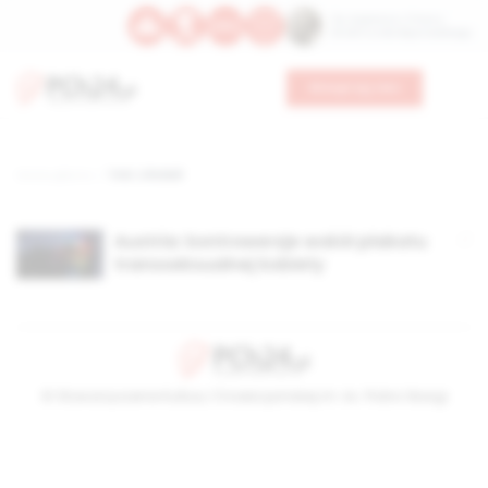
Św. Kajetana z Thieny
Bł. Edmunda Bojanowskiego
Wesprzyj nas
Strona główna
TAG: Life Ball
Austria: kontrowersje wokół plakatu
transseksualnej kobiety
© Stowarzyszenie Kultury Chrześcijańskiej im. ks. Piotra Skargi
2026-08-07 21:20:15