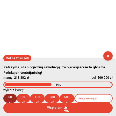
×
Cel na 2026 rok
Zatrzymaj ideologiczną rewolucję. Twoje wsparcie to głos za
Polską chrześcijańską!
mamy:
218 382 zł
cel:
500 000 zł
44%
wybierz kwotę:
60
80
100
200
500
zł
zł
zł
zł
zł
Wspieram