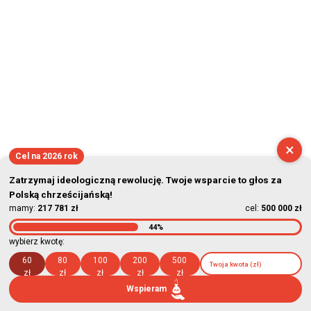
×
Cel na 2026 rok
Zatrzymaj ideologiczną rewolucję. Twoje wsparcie to głos za
Polską chrześcijańską!
mamy:
217 781 zł
cel:
500 000 zł
44%
wybierz kwotę:
60
80
100
200
500
zł
zł
zł
zł
zł
Wspieram