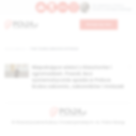
Św. Kajetana z Thieny
Bł. Edmunda Bojanowskiego
Wesprzyj nas
Strona główna
TAG: liczba zakonnic w Polsce
Niepokojące wieści z klasztorów i
zgromadzeń. Powoli, lecz
systematycznie spada w Polsce
liczba zakonnic, zakonników i mniszek
© Stowarzyszenie Kultury Chrześcijańskiej im. ks. Piotra Skargi
2026-08-07 12:17:45