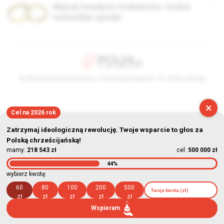
Więcej trwałych małżeństw. Liczba
rozwodów spada
© Stowarzyszenie Kultury Chrześcijańskiej im. ks. Piotra Skargi
2026-08-09 06:40:29
×
Cel na 2026 rok
Zatrzymaj ideologiczną rewolucję. Twoje wsparcie to głos za
Polską chrześcijańską!
mamy:
218 543 zł
cel:
500 000 zł
44%
wybierz kwotę:
60
80
100
200
500
zł
zł
zł
zł
zł
Wspieram