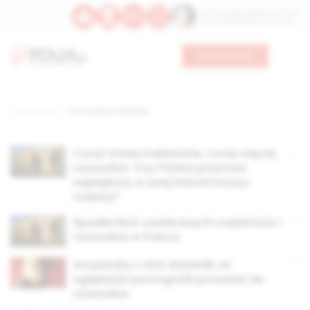
Św. Teresy Benedykty od Krzyża
Św. Kandydy Marii od Jezusa
Wesprzyj nas
Strona główna
TAG: liczba rozwodów
Coraz mniej małżeństw, coraz więcej
rozwodów. Czy Polska przetrwa
największy w swej historii kryzys
rodziny?
Spadła ilość zawieranych małżeństw i
rozwodów w Polsce
Socjolodzy z USA dowiedli, że
oglądanie pornografii prowadzi do
rozwodów