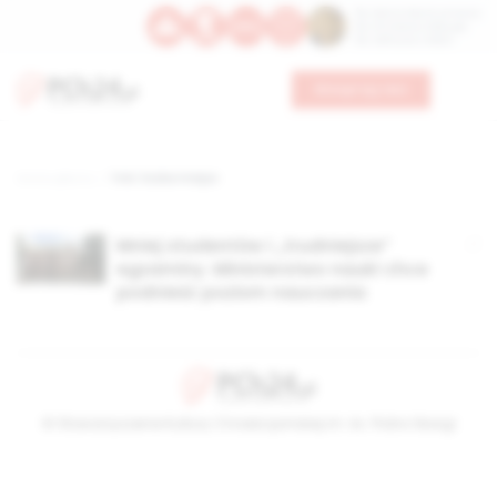
Św. Dominika Guzmana
Św. Emiliana, biskupa
Św. Zefiryna z Malii
Wesprzyj nas
Strona główna
TAG: liczba miejsc
Mniej studentów i „trudniejsze”
egzaminy. Ministerstwo nauki chce
podnieść poziom nauczania
© Stowarzyszenie Kultury Chrześcijańskiej im. ks. Piotra Skargi
2026-08-08 02:45:39