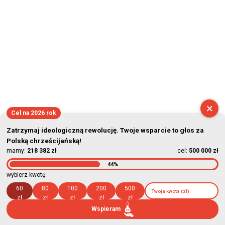
×
Cel na 2026 rok
Zatrzymaj ideologiczną rewolucję. Twoje wsparcie to głos za
Polską chrześcijańską!
mamy:
218 382 zł
cel:
500 000 zł
44%
wybierz kwotę:
60
80
100
200
500
zł
zł
zł
zł
zł
Wspieram