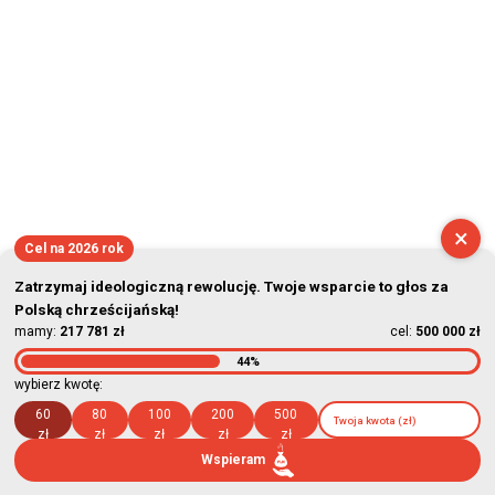
×
Cel na 2026 rok
Zatrzymaj ideologiczną rewolucję. Twoje wsparcie to głos za
Polską chrześcijańską!
mamy:
217 781 zł
cel:
500 000 zł
44%
wybierz kwotę:
60
80
100
200
500
zł
zł
zł
zł
zł
Wspieram