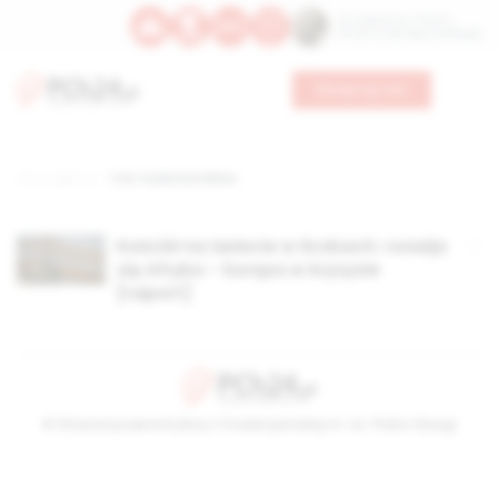
Św. Kajetana z Thieny
Bł. Edmunda Bojanowskiego
Wesprzyj nas
Strona główna
TAG: liczba katolików
Kościół na świecie w liczbach: rozwija
się Afryka – Europa w kryzysie
[raport]
© Stowarzyszenie Kultury Chrześcijańskiej im. ks. Piotra Skargi
2026-08-07 11:48:57