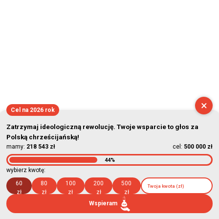
×
Cel na 2026 rok
Zatrzymaj ideologiczną rewolucję. Twoje wsparcie to głos za
Polską chrześcijańską!
mamy:
218 543 zł
cel:
500 000 zł
44%
wybierz kwotę:
60
80
100
200
500
zł
zł
zł
zł
zł
Wspieram