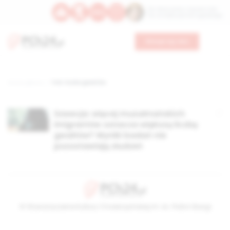
Św. Wawrzyńca, męczennika
Św. Amadeusza Portugalskiego
Wesprzyj nas
Strona główna
TAG: liczba gwałtów
Szwecja: więcej muzułmańskich
imigrantów oznacza większą liczbę
gwałtów? Wyniki badań nie
pozostawiają złudzeń
© Stowarzyszenie Kultury Chrześcijańskiej im. ks. Piotra Skargi
2026-08-10 04:24:29