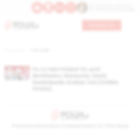
Św. Wawrzyńca, męczennika
Św. Amadeusza Portugalskiego
Wesprzyj nas
Strona główna
TAG: Liciski
Po co nam Polska? Ks. prof.
Bortkiewicz, Warzecha, Lisicki,
Kwaśniewski, Kratiuk i inni [SONDA
PCh24]
© Stowarzyszenie Kultury Chrześcijańskiej im. ks. Piotra Skargi
2026-08-10 19:14:29