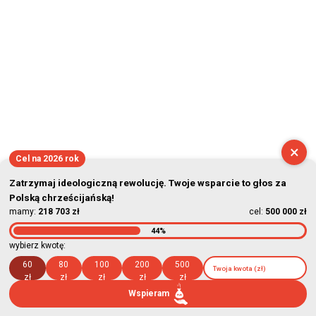
×
Cel na 2026 rok
Zatrzymaj ideologiczną rewolucję. Twoje wsparcie to głos za
Polską chrześcijańską!
mamy:
218 703 zł
cel:
500 000 zł
44%
wybierz kwotę:
60
80
100
200
500
zł
zł
zł
zł
zł
Wspieram