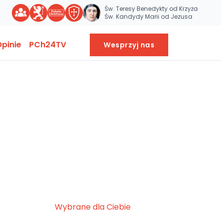
Św. Teresy Benedykty od Krzyża
Św. Kandydy Marii od Jezusa
pinie
PCh24TV
Wesprzyj nas
Wybrane dla Ciebie