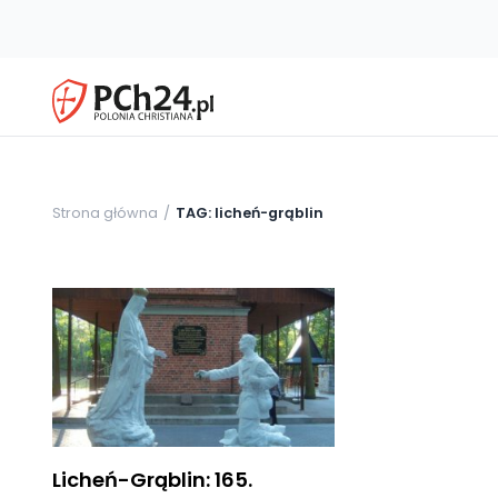
Strona główna
TAG: licheń-grąblin
Licheń-Grąblin: 165.