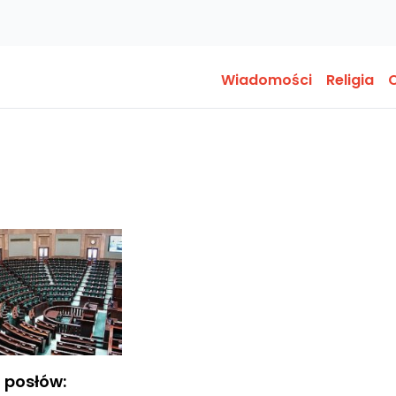
Wiadomości
Religia
O
o posłów: