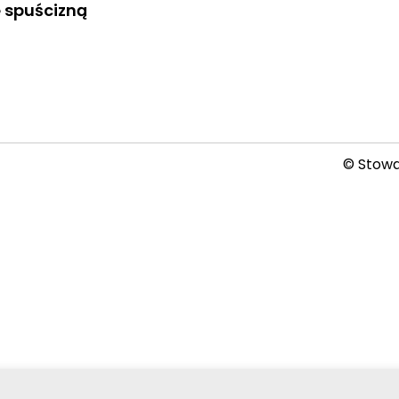
 spuścizną
© Stowar
2026-08-06 