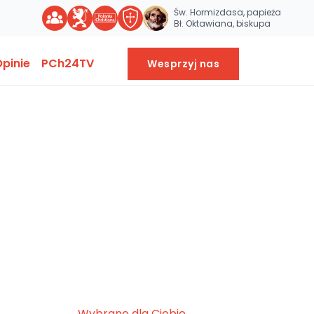
Św. Hormizdasa, papieża
Bł. Oktawiana, biskupa
pinie
PCh24TV
Wesprzyj nas
Wybrane dla Ciebie