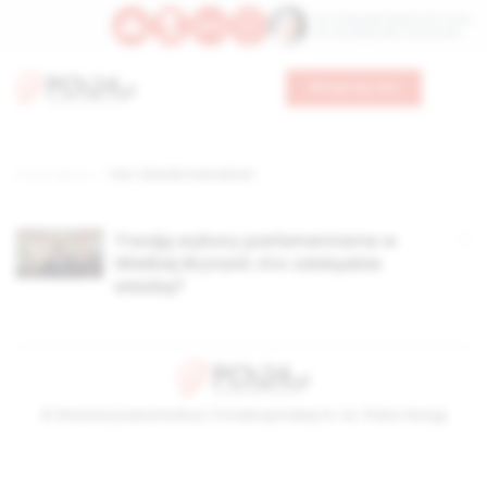
Św. Teresy Benedykty od Krzyża
Św. Kandydy Marii od Jezusa
Wesprzyj nas
Strona główna
TAG: Liberalni Demokraci
Trwają wybory parlamentarne w
Wielkiej Brytanii. Kto zdobędzie
władzę?
© Stowarzyszenie Kultury Chrześcijańskiej im. ks. Piotra Skargi
2026-08-09 06:11:40