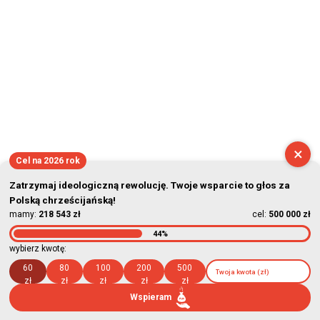
×
Cel na 2026 rok
Zatrzymaj ideologiczną rewolucję. Twoje wsparcie to głos za
Polską chrześcijańską!
mamy:
218 543 zł
cel:
500 000 zł
44%
wybierz kwotę:
60
80
100
200
500
zł
zł
zł
zł
zł
Wspieram