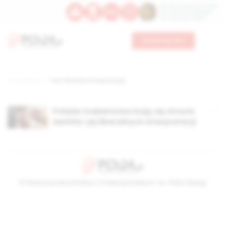
Św. Dominika Guzmana
Św. Emiliana, biskupa
Św. Zefiryna z Malii
Wesprzyj nas
Strona główna
TAG: liberalna interpretacja
Polskie małżeństwa boją się Amoris
laetitia i jej liberalnych interpretacji
© Stowarzyszenie Kultury Chrześcijańskiej im. ks. Piotra Skargi
2026-08-08 06:40:24