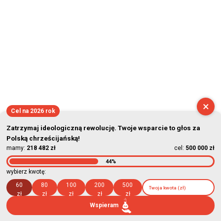
×
Cel na 2026 rok
Zatrzymaj ideologiczną rewolucję. Twoje wsparcie to głos za
Polską chrześcijańską!
mamy:
218 482 zł
cel:
500 000 zł
44%
wybierz kwotę:
60
80
100
200
500
zł
zł
zł
zł
zł
Wspieram