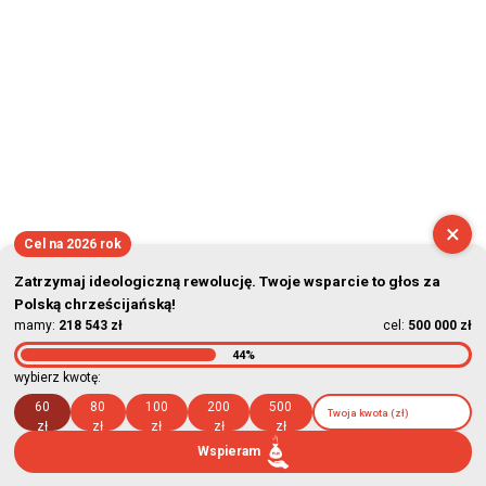
×
Cel na 2026 rok
Zatrzymaj ideologiczną rewolucję. Twoje wsparcie to głos za
Polską chrześcijańską!
mamy:
218 543 zł
cel:
500 000 zł
44%
wybierz kwotę:
60
80
100
200
500
zł
zł
zł
zł
zł
Wspieram