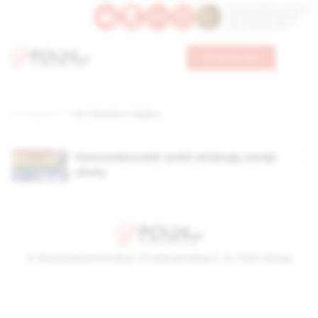
Św. Dominika Guzmana
Św. Emiliana, biskupa
Św. Zefiryna z Malii
Wesprzyj nas
Strona główna
TAG: liberalizm religijny
Homoseksualni żydzi świętują swoje
atuty
© Stowarzyszenie Kultury Chrześcijańskiej im. ks. Piotra Skargi
2026-08-08 14:26:00