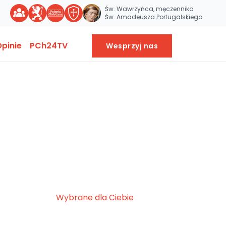
Św. Wawrzyńca, męczennika
Św. Amadeusza Portugalskiego
pinie
PCh24TV
Wesprzyj nas
Wybrane dla Ciebie