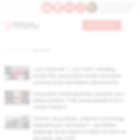
Św. Dominika Guzmana
Św. Emiliana, biskupa
Św. Zefiryna z Malii
Wesprzyj nas
Strona główna
TAG: lex tvn
„Lex Czarnek” i „Lex TVN”: według
posła PiS, prezydent Duda wetował
ustawy pod naciskiem Mosbacher
Prezydent Andrzej Duda spotkał się z
właścicielem TVN. Rozmawiali m.in o
Janie Pawle II
Powrót do polityki „niemal szczerego
klepania po ramieniu”? Joe Biden
dziękuje Andrzejowi Dudzie za weto w
sprawie „lex TVN”