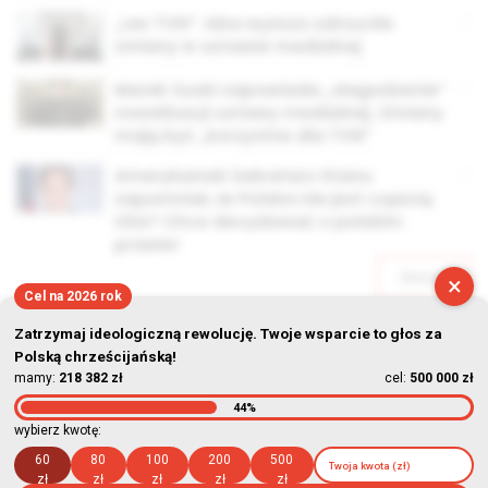
„Lex TVN”. Izba wyższa odrzuciła
zmiany w ustawie medialnej
Marek Suski zapowiada „złagodzenie”
nowelizacji ustawy medialnej. Zmiany
mają być „korzystne dla TVN”
Amerykański Sekretarz Stanu
zapomniał, że Polska nie jest częścią
USA? Chce decydować o polskim
prawie!
Starsze
×
Cel na 2026 rok
Zatrzymaj ideologiczną rewolucję. Twoje wsparcie to głos za
Polską chrześcijańską!
mamy:
218 382 zł
cel:
500 000 zł
44%
© Stowarzyszenie Kultury Chrześcijańskiej im. ks. Piotra Skargi
wybierz kwotę:
2026-08-08 03:40:21
60
80
100
200
500
zł
zł
zł
zł
zł