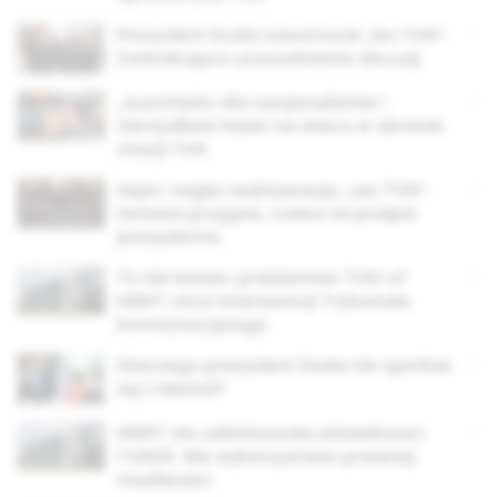
Prezydent Duda zawetował „lex TVN”.
Zaskakujące uzasadnienie decyzji
„Auschwitz dla nacjonalistów”.
Obrzydliwe hasło na wiecu w obronie
stacji TVN
Sejm: nagła reaktywacja „Lex TVN”.
Ustawa przyjęta, czeka na podpis
prezydenta
To nie koniec problemów TVN-u?
KRRIT chce interwencji Trybunału
Konstytucyjnego
Dlaczego prezydent Duda nie spotkał
się z Merkel?
KRRiT nie zablokowała działalności
TVN24. Nie wykorzystano prawnej
możliwości