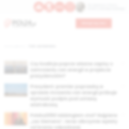
Św. Kajetana z Thieny
Bł. Edmunda Bojanowskiego
Wesprzyj nas
Strona główna
TAG: Lex Siemens
Czy koalicja poprze własne zapisy o
zamrożeniu cen energii w projekcie
prezydenckim?
Prezydent: premier poprawką w
sprawie mrożenia cen energii próbuje
wymusić podpis pod ustawą
wiatrakową
Polska2050 lobbingiem stoi? Najpierw
„Lex Siemens”, teraz olbrzymie wpłaty
od branży odpadowej