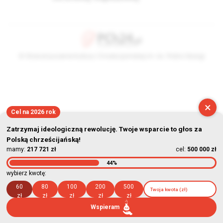
© Stowarzyszenie Kultury Chrześcijańskiej im. ks. Piotra Skargi
2026-08-07 09:44:56
×
Cel na 2026 rok
Zatrzymaj ideologiczną rewolucję. Twoje wsparcie to głos za
Polską chrześcijańską!
mamy:
217 721 zł
cel:
500 000 zł
44%
wybierz kwotę:
60
80
100
200
500
zł
zł
zł
zł
zł
Wspieram