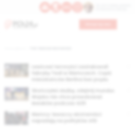
Św. Hormizdasa, papieża
Bł. Oktawiana, biskupa
Wesprzyj nas
Strona główna
TAG: lewicowi ekstremiści
Lewicowi terroryści zaatakowali
fabrykę Tesli w Niemczech. Część
mieszkańców Berlina bez prądu
Skończyłeś służbę, zdejmij mundur.
Wojsko nie chce prowokować
lewaków podczas G20
Niemcy: lewaccy ekstremiści
napadają na polityków AfD