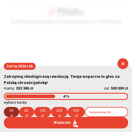
© Stowarzyszenie Kultury Chrześcijańskiej im. ks. Piotra Skargi
2026-08-06 17:04:51
×
Cel na 2026 rok
Zatrzymaj ideologiczną rewolucję. Twoje wsparcie to głos za
Polską chrześcijańską!
mamy:
203 386 zł
cel:
500 000 zł
41%
wybierz kwotę:
60
80
100
200
500
zł
zł
zł
zł
zł
Wspieram